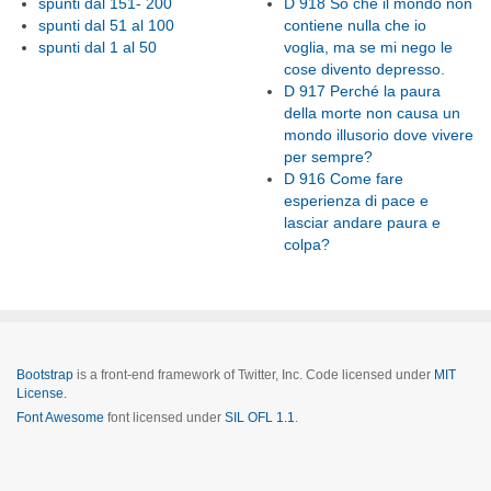
spunti dal 151- 200
D 918 So che il mondo non
spunti dal 51 al 100
contiene nulla che io
spunti dal 1 al 50
voglia, ma se mi nego le
cose divento depresso.
D 917 Perché la paura
della morte non causa un
mondo illusorio dove vivere
per sempre?
D 916 Come fare
esperienza di pace e
lasciar andare paura e
colpa?
Bootstrap
is a front-end framework of Twitter, Inc. Code licensed under
MIT
License.
Font Awesome
font licensed under
SIL OFL 1.1
.