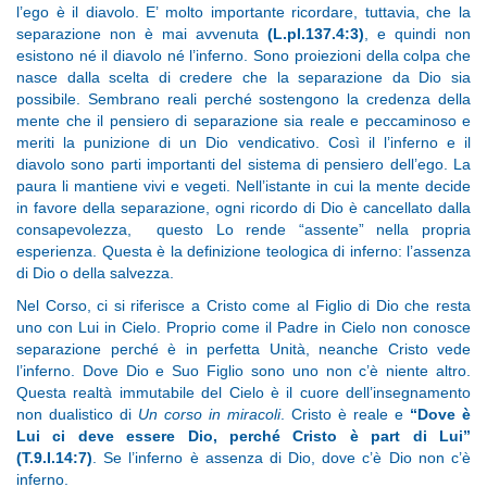
l’ego è il diavolo. E’ molto importante ricordare, tuttavia, che la
separazione non è mai avvenuta
(L.pI.137.4:3)
, e quindi non
esistono né il diavolo né l’inferno. Sono proiezioni della colpa che
nasce dalla scelta di credere che la separazione da Dio sia
possibile. Sembrano reali perché sostengono la credenza della
mente che il pensiero di separazione sia reale e peccaminoso e
meriti la punizione di un Dio vendicativo. Così il l’inferno e il
diavolo sono parti importanti del sistema di pensiero dell’ego. La
paura li mantiene vivi e vegeti. Nell’istante in cui la mente decide
in favore della separazione, ogni ricordo di Dio è cancellato dalla
consapevolezza, questo Lo rende “assente” nella propria
esperienza. Questa è la definizione teologica di inferno: l’assenza
di Dio o della salvezza.
Nel Corso, ci si riferisce a Cristo come al Figlio di Dio che resta
uno con Lui in Cielo. Proprio come il Padre in Cielo non conosce
separazione perché è in perfetta Unità, neanche Cristo vede
l’inferno. Dove Dio e Suo Figlio sono uno non c’è niente altro.
Questa realtà immutabile del Cielo è il cuore dell’insegnamento
non dualistico di
Un corso in miracoli
. Cristo è reale e
“Dove è
Lui ci deve essere Dio, perché Cristo è part di Lui”
(T.9.I.14:7)
. Se l’inferno è assenza di Dio, dove c’è Dio non c’è
inferno.