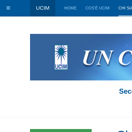
UCIM
HOME
COS'È UCIM
CHI S
Sec