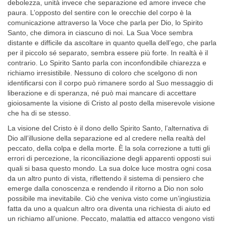
debolezza, unità invece che separazione ed amore invece che
paura. L’opposto del sen­tire con le orecchie del corpo è la
comunicazione attraverso la Voce che parla per Dio, lo Spirito
Santo, che dimora in ciascuno di noi. La Sua Voce sembra
distante e difficile da ascoltare in quanto quella dell’ego, che parla
per il piccolo sé separato, sembra essere più forte. In realtà è il
contrario. Lo Spirito Santo parla con inconfondibile chiarezza e
richia­mo irresistibile. Nessuno di coloro che scelgono di non
identificarsi con il corpo può rimanere sordo al Suo messaggio di
liberazione e di speranza, né può mai mancare di accettare
gioiosamente la visione di Cristo al posto della miserevole visione
che ha di se stesso.
La visione del Cristo è il dono dello Spirito Santo, l’alternativa di
Dio all’illusione della separazione ed al credere nella realtà del
pec­cato, della colpa e della morte. È la sola correzione a tutti gli
errori di percezione, la riconciliazione degli apparenti opposti sui
quali si basa questo mondo. La sua dolce luce mostra ogni cosa
da un altro punto di vista, riflettendo il sistema di pensiero che
emerge dalla conoscenza e rendendo il ritorno a Dio non solo
possibile ma inevitabile. Ciò che ve­niva visto come un’ingiustizia
fatta da uno a qualcun altro ora diventa una richiesta di aiuto ed
un richiamo all’unione. Peccato, malattia ed attacco vengono visti