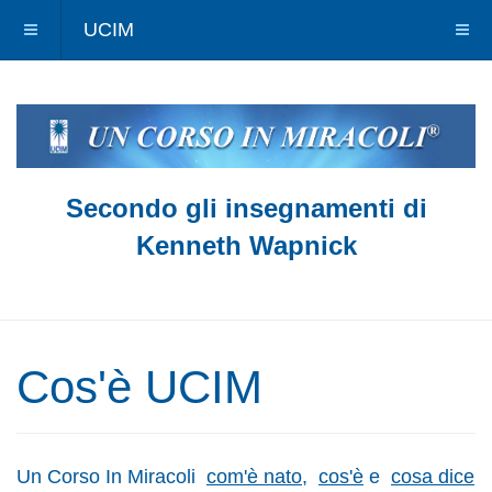
UCIM
Secondo gli insegnamenti di
Kenneth Wapnick
Cos'è UCIM
Un Corso In Miracoli
com'è nato
,
cos'è
e
cosa dice