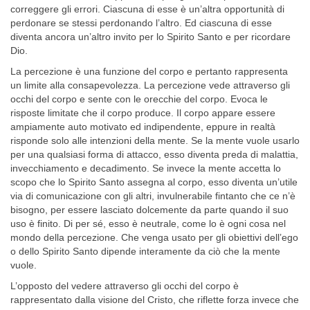
correggere gli errori. Ciascuna di esse è un’altra opportuni­tà di
perdonare se stessi perdonando l’altro. Ed ciascuna di esse
diventa ancora un’altro invito per lo Spirito Santo e per ricordare
Dio.
La percezione è una funzione del corpo e pertanto rappresenta
un limite alla consapevolezza. La percezione vede attraverso gli
occhi del corpo e sente con le orecchie del corpo. Evoca le
risposte limitate che il corpo produce. Il corpo appare essere
ampiamente auto motivato ed indipendente, eppure in realtà
risponde solo alle intenzioni della men­te. Se la mente vuole usarlo
per una qualsiasi forma di attacco, esso diventa preda di malattia,
invecchiamento e decadimento. Se invece la mente accetta lo
scopo che lo Spirito Santo assegna al corpo, esso di­venta un’utile
via di comunicazione con gli altri, invulnerabile fintanto che ce n’è
bisogno, per essere lasciato dolcemente da parte quando il suo
uso è finito. Di per sé, esso è neutrale, come lo è ogni cosa nel
mon­do della percezione. Che venga usato per gli obiettivi dell’ego
o dello Spirito Santo dipende interamente da ciò che la mente
vuole.
L’opposto del vedere attraverso gli occhi del corpo è
rappresentato dalla visione del Cristo, che riflette forza invece che