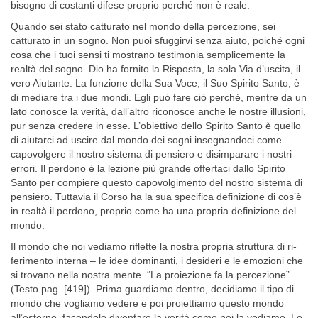
biso­gno di costanti difese proprio perché non è reale.
Quando sei stato catturato nel mondo della percezione, sei
catturato in un sogno. Non puoi sfuggirvi senza aiuto, poiché ogni
cosa che i tuoi sensi ti mostrano testimonia semplicemente la
realtà del sogno. Dio ha fornito la Risposta, la sola Via d’uscita, il
vero Aiutante. La funzione della Sua Voce, il Suo Spirito Santo, è
di mediare tra i due mondi. Egli può fare ciò perché, mentre da un
lato conosce la verità, dall’altro ri­conosce anche le nostre illusioni,
pur senza credere in esse. L’obiettivo dello Spirito Santo è quello
di aiutarci ad uscire dal mondo dei sogni insegnandoci come
capovolgere il nostro sistema di pensiero e disim­parare i nostri
errori. Il perdono è la lezione più grande offertaci dallo Spirito
Santo per compiere questo capovolgimento del nostro sistema di
pensiero. Tuttavia il Corso ha la sua specifica definizione di cos’è
in realtà il perdono, proprio come ha una propria definizione del
mondo.
Il mondo che noi vediamo riflette la nostra propria struttura di ri­
ferimento interna – le idee dominanti, i desideri e le emozioni che
si trovano nella nostra mente. “La proiezione fa la percezione”
(Testo pag. [419]). Prima guardiamo dentro, decidiamo il tipo di
mondo che vogliamo vedere e poi proiettiamo questo mondo
all’esterno, facendo­lo diventare la verità come noi la vediamo. Lo