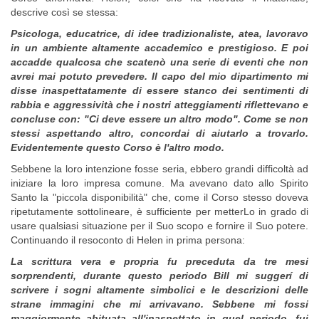
descrive così se stessa:
Psicologa, educatrice, di idee tradizionaliste, atea, lavoravo
in un ambiente altamente accademico e prestigioso. E poi
accadde qualcosa che scatenò una serie di eventi che non
avrei mai potuto prevedere. Il capo del mio dipartimento mi
disse inaspettatamente di essere stanco dei sentimenti di
rabbia e aggressività che i nostri atteggiamenti riflettevano e
concluse con: "Ci deve essere un altro modo". Come se non
stessi aspettando altro, concordai di aiutarlo a trovarlo.
Evidentemente questo Corso è l'altro modo.
Sebbene la loro intenzione fosse seria, ebbero grandi difficoltà ad
iniziare la loro impresa comune. Ma avevano dato allo Spirito
Santo la "piccola disponibilità" che, come il Corso stesso doveva
ripetutamente sottolineare, è sufficiente per metterLo in grado di
usare qualsiasi situazione per il Suo scopo e fornire il Suo potere.
Continuando il resoconto di Helen in prima persona:
La scrittura vera e propria fu preceduta da tre mesi
sorprendenti, durante questo periodo Bill mi suggerí di
scrivere i sogni altamente simbolici e le descrizioni delle
strane immagini che mi arrivavano. Sebbene mi fossi
maggiormente abituata all'inaspettato in quel periodo, fui