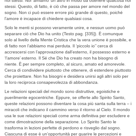
noi stessi. Noi ‘amiamo’ un altro in modo da ottenere qualcosa noi
stessi. Questo, di fatto, è ciò che passa per amore nel mondo del
sogno. Non ci può essere errore più grande di questo, poiché
l’amore è incapace di chiedere qualsiasi cosa.
Solo le menti si possono veramente unire, e nessun uomo può
sepa­rare ciò che Dio ha unito (Testo pag. [335]). È comunque
solo al livello della Mente Cristica che la vera unione è possibile, e
di fatto non l’ab­biamo mai perduta. Il ‘piccolo io’’ cerca di
accrescersi con l’approva­zione dall’esterno, il possesso esterno e
‘l’amore’ esterno. Il Sé che Dio ha creato non ha bisogno di
niente. È per sempre completo, al sicuro, amato ed amorevole.
Cerca di condividere piuttosto che ottenere, di estendere piuttosto
che proiettare. Non ha bisogni e desidera unirsi agli altri solo per
la loro reciproca consapevolezza di abbondanza.
Le relazioni speciali del mondo sono distruttive, egoistiche e
pueril­mente egocentriche. Eppure, se offerte allo Spirito Santo,
queste relazio­ni possono diventare la cosa più santa sulla terra – i
miracoli che indi­cano il cammino verso il ritorno al Cielo. Il mondo
usa le sue relazioni speciali come arma definitiva per escludere e
come dimostrazione della separazione. Lo Spirito Santo le
trasforma in lezioni perfette di perdono e risveglio dal sogno.
Ciascuna di esse è un’opportunità per guarire le percezioni e