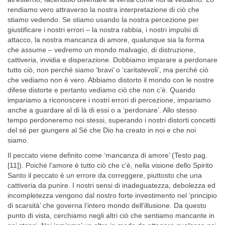
rendiamo vero attraverso la nostra interpretazione di ciò che
stiamo vedendo. Se stiamo usando la nostra percezione per
giustificare i nostri errori – la nostra rabbia, i nostri impulsi di
attacco, la nostra mancanza di amore, qualunque sia la forma
che assume – vedremo un mondo malvagio, di distruzio­ne,
cattiveria, invidia e disperazione. Dobbiamo imparare a perdonare
tutto ciò, non perché siamo ‘bravi’ o ‘caritatevoli’, ma perché ciò
che vediamo non è vero. Abbiamo distorto il mondo con le nostre
difese distorte e pertanto vediamo ciò che non c’è. Quando
impariamo a ri­conoscere i nostri errori di percezione, impariamo
anche a guardare al di là di essi o a ‘perdonare’. Allo stesso
tempo perdoneremo noi stessi, superando i nostri distorti concetti
del sé per giungere al Sé che Dio ha creato in noi e che noi
siamo.
Il peccato viene definito come ‘mancanza di amore’ (Testo pag.
[11]). Poiché l’amore è tutto ciò che c’è, nella visione dello Spirito
Santo il peccato è un errore da correggere, piuttosto che una
cattiveria da pu­nire. I nostri sensi di inadeguatezza, debolezza ed
incompletezza ven­gono dal nostro forte investimento nel ‘principio
di scarsità’ che gover­na l’intero mondo dell’illusione. Da questo
punto di vista, cerchiamo negli altri ciò che sentiamo mancante in