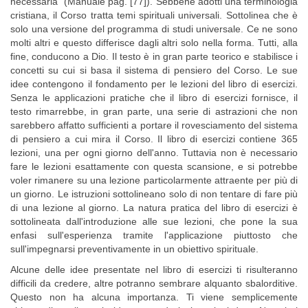
necessaria" (Manuale pag. [77]). Sebbene adotti una terminologia
cristiana, il Corso tratta temi spirituali universali. Sottolinea che è
solo una versione del programma di studi universale. Ce ne sono
molti altri e questo differisce dagli altri solo nella forma. Tutti, alla
fine, conducono a Dio. Il testo è in gran parte teorico e stabilisce i
concetti su cui si basa il sistema di pensiero del Corso. Le sue
idee contengono il fondamento per le lezioni del libro di esercizi.
Senza le applicazioni pratiche che il libro di esercizi fornisce, il
testo rimarrebbe, in gran parte, una serie di astrazioni che non
sarebbero affatto sufficienti a portare il rovesciamento del sistema
di pensiero a cui mira il Corso. Il libro di esercizi contiene 365
lezioni, una per ogni giorno dell'anno. Tuttavia non è necessario
fare le lezioni esattamente con questa scansione, e si potrebbe
voler rimanere su una lezione particolarmente attraente per più di
un giorno. Le istruzioni sottolineano solo di non tentare di fare più
di una lezione al giorno. La natura pratica del libro di esercizi è
sottolineata dall'introduzione alle sue lezioni, che pone la sua
enfasi sull'esperienza tramite l'applicazione piuttosto che
sull'impegnarsi preventivamente in un obiettivo spirituale.
Alcune delle idee presentate nel libro di esercizi ti risulteranno
difficili da credere, altre potranno sembrare alquanto sbalorditive.
Questo non ha alcuna importanza. Ti viene semplicemente