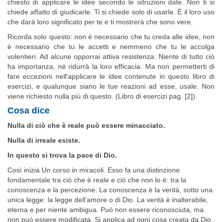
chiesto di applicare le idee secondo le istruzioni date. Non ti si
chiede affatto di giudicarle. Ti si chiede solo di usarle. È il loro uso
che darà loro significato per te e ti mostrerà che sono vere.
Ricorda solo questo: non è necessario che tu creda alle idee, non
è necessario che tu le accetti e nemmeno che tu le accolga
volentieri. Ad alcune opporrai attiva resistenza. Niente di tutto ciò
ha importanza, né ridurrà la loro efficacia. Ma non permetterti di
fare eccezioni nell'applicare le idee contenute in questo libro di
esercizi, e qualunque siano le tue reazioni ad esse, usale. Non
viene richiesto nulla più di questo. (Libro di esercizi pag. [2]).
Cosa dice
Nulla di ciò che è reale può essere minacciato.
Nulla di irreale esiste.
In questo si trova la pace di Dio.
Così inizia Un corso in miracoli. Esso fa una distinzione
fondamenta­le tra ciò che è reale e ciò che non lo è: tra la
conoscenza e la percezione. La conoscenza è la verità, sotto una
unica legge: la legge dell’amore o di Dio. La verità è inalterabile,
eterna e per niente ambigua. Può non essere riconosciuta, ma
non può essere modificata. Si applica ad ogni cosa creata da Dio,