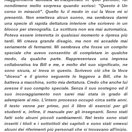
nondimeno molto sorpresa quando scrissi: "Questo è Un
corso in miracoli". Quello fu il modo in cui la Voce mi si
presentò. Non emetteva alcun suono, ma sembrava darmi
una specie di rapida dettatura interiore che scrivevo in un
blocco per stenografia. La scrittura non era mai automatica.
Poteva essere interrotta in qualsiasi momento e ripresa più
tardi. Mi creava grande disagio, ma non mi accadde mai
seriamente di fermarmi. Mi sembrava che fosse un compito
speciale che avevo consentito di completare in qualche
modo, da qualche parte. Rappresentava una impresa
collaborativa tra Bill e me, e molto del suo significato, ne
sono sicura, si trova in questo. Scrivevo ciò che la Voce
"diceva" e il giorno seguente lo leggevo a Bill, che lo
batteva a macchina, sotto mia dettatura. Credo che anche lui
avesse il suo compito speciale. Senza il suo sostegno ed il
suo incoraggiamento non sarei mai stata in grado di
adempiere al mio. L'intero processo occupò circa sette anni.
Il testo venne per primo, poi il libro di esercizi per gli
studenti e, infine, il manuale per gli insegnanti. Sono stati
fatti solo alcuni piccoli cambiamenti. Nel testo sono stati
inseriti i titoli e i sottotitoli dei capitoli e sono stati omessi
alcuni dei riferimenti più personali che si trovavano all'inizio.