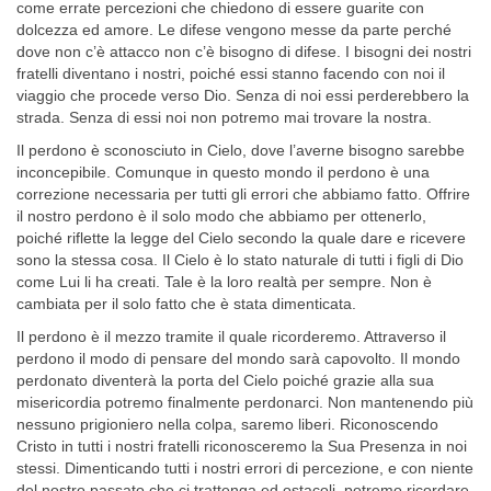
come errate percezioni che chiedono di essere guarite con
dolcezza ed amore. Le difese vengono messe da parte per­ché
dove non c’è attacco non c’è bisogno di difese. I bisogni dei nostri
fratelli diventano i nostri, poiché essi stanno facendo con noi il
viaggio che procede verso Dio. Senza di noi essi perderebbero la
strada. Senza di essi noi non potremo mai trovare la nostra.
Il perdono è sconosciuto in Cielo, dove l’averne bisogno sarebbe
in­concepibile. Comunque in questo mondo il perdono è una
correzione necessaria per tutti gli errori che abbiamo fatto. Offrire
il nostro perdo­no è il solo modo che abbiamo per ottenerlo,
poiché riflette la legge del Cielo secondo la quale dare e ricevere
sono la stessa cosa. Il Cielo è lo stato naturale di tutti i figli di Dio
come Lui li ha creati. Tale è la loro re­altà per sempre. Non è
cambiata per il solo fatto che è stata dimenticata.
Il perdono è il mezzo tramite il quale ricorderemo. Attraverso il
per­dono il modo di pensare del mondo sarà capovolto. Il mondo
perdo­nato diventerà la porta del Cielo poiché grazie alla sua
misericordia potremo finalmente perdonarci. Non mantenendo più
nessuno prigio­niero nella colpa, saremo liberi. Riconoscendo
Cristo in tutti i nostri fratelli riconosceremo la Sua Presenza in noi
stessi. Dimenticando tutti i nostri errori di percezione, e con niente
del nostro passato che ci trat­tenga ed ostacoli, potremo ricordare