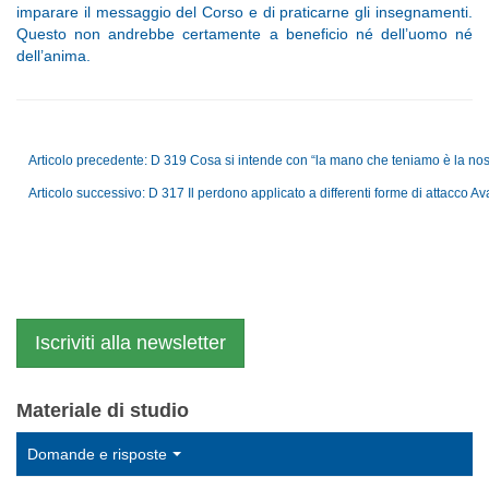
imparare il messaggio del Corso e di praticarne gli insegnamenti.
Questo non andrebbe certamente a beneficio né dell’uomo né
dell’anima.
Articolo precedente: D 319 Cosa si intende con “la mano che teniamo è la n
Articolo successivo: D 317 Il perdono applicato a differenti forme di attacco
Ava
Iscriviti alla newsletter
Materiale di studio
Domande e risposte