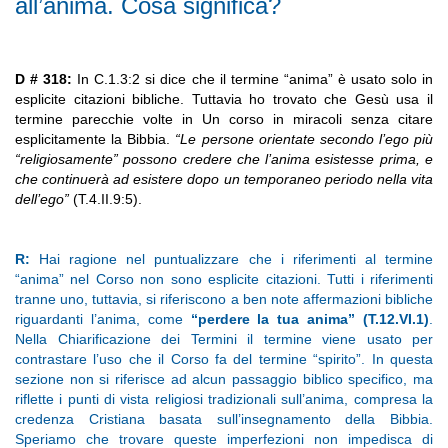
all’anima. Cosa significa?
D # 318:
In C.1.3:2 si dice che il termine “anima” è usato solo in
esplicite citazioni bibliche. Tuttavia ho trovato che Gesù usa il
termine parecchie volte in Un corso in miracoli senza citare
esplicitamente la Bibbia.
“Le persone orientate secondo l’ego più
“religiosamente” possono credere che l’anima esistesse prima, e
che continuerà ad esistere dopo un temporaneo periodo nella vita
dell’ego”
(T.4.II.9:5).
R:
Hai ragione nel puntualizzare che i riferimenti al termine
“anima” nel Corso non sono esplicite citazioni. Tutti i riferimenti
tranne uno, tuttavia, si riferiscono a ben note affermazioni bibliche
riguardanti l’anima, come
“perdere la tua anima” (T.12.VI.1)
.
Nella Chiarificazione dei Termini il termine viene usato per
contrastare l’uso che il Corso fa del termine “spirito”. In questa
sezione non si riferisce ad alcun passaggio biblico specifico, ma
riflette i punti di vista religiosi tradizionali sull’anima, compresa la
credenza Cristiana basata sull’insegnamento della Bibbia.
Speriamo che trovare queste imperfezioni non impedisca di