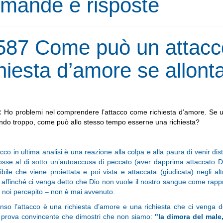
mande e risposte
587 Come può un attacc
chiesta d’amore se allont
:
Ho problemi nel comprendere l’attacco come richiesta d’amore. Se un
ndo troppo, come può allo stesso tempo esserne una richiesta?
cco in ultima analisi è una reazione alla colpa e alla paura di venir d
osse al di sotto un’autoaccusa di peccato (aver dapprima attaccato D
ibile che viene proiettata e poi vista e attaccata (giudicata) negli 
 affinché ci venga detto che Dio non vuole il nostro sangue come rappre
 noi percepito – non è mai avvenuto.
enso l’attacco è una richiesta d’amore e una richiesta che ci venga d
 prova convincente che dimostri che non siamo:
"la dimora del male,