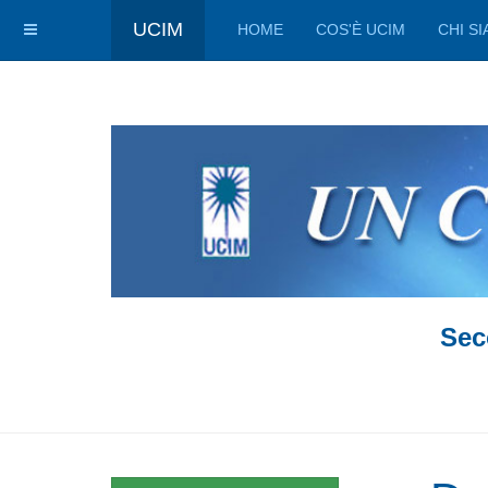
UCIM
HOME
COS'È UCIM
CHI S
Sec