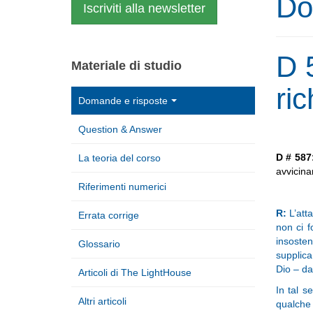
Do
Iscriviti alla newsletter
D 
Materiale di studio
ri
Domande e risposte
Question & Answer
D # 587
La teoria del corso
avvicina
Riferimenti numerici
R:
L’atta
Errata corrige
non ci f
insosten
Glossario
supplica
Dio – da
Articoli di The LightHouse
In tal s
Altri articoli
qualche