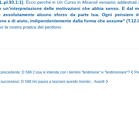
(L.pI.93.1:1)
. Ecco perché in
Un Corso in Miracoli
veniamo addestrati 
o un’interpretazione delle motivazioni che abbia senso. E dal m
e assolutamente alcuno sforzo da parte tua. Ogni pensiero d’
one e di aiuto, indipendentemente dalla forma che assume" (T.12.I.
so la nostra pratica del perdono.
o precedente: D 586 Cosa si intende con i termini "testimone" e "testimoniare"?
Pr
o successivo: D 588 Ho paura a lasciare questo mondo...
Avanti