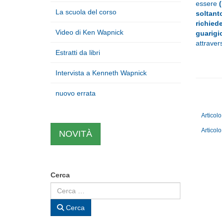
essere
La scuola del corso
soltant
richied
Video di Ken Wapnick
guarigi
attraver
Estratti da libri
Intervista a Kenneth Wapnick
nuovo errata
Articol
Articol
NOVITÀ
Cerca
Cerca