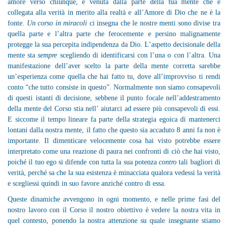
amore verso chiunque, è venuta dalla parte della tua mente che è
collegata alla verità in merito alla realtà e all’Amore di Dio che ne è la
fonte.
Un corso in miracoli
ci insegna che le nostre menti sono divise tra
quella parte e l’altra parte che ferocemente e persino malignamente
protegge la sua percepita indipendenza da Dio. L’aspetto decisionale della
mente sta
sempre
scegliendo di identificarsi con l’una o con l’altra. Una
manifestazione dell’aver scelto la parte della mente corretta sarebbe
un’esperienza come quella che hai fatto tu, dove all’improvviso ti rendi
conto “che tutto consiste in questo”. Normalmente non siamo consapevoli
di questi istanti di decisione, sebbene il punto focale nell’addestramento
della mente del Corso stia nell’ aiutarci ad essere più consapevoli di essi.
E siccome il tempo lineare fa parte della strategia egoica di mantenerci
lontani dalla nostra mente, il fatto che questo sia accaduto 8 anni fa non è
importante. Il dimenticare velocemente cosa hai visto potrebbe essere
interpretato come una reazione di paura nei confronti di ciò che hai visto,
poiché il tuo ego si difende con tutta la sua potenza
contro
tali bagliori di
verità, perché sa che la sua esistenza è minacciata qualora vedessi la verità
e scegliessi quindi in suo favore anziché contro di essa.
Queste dinamiche avvengono in ogni momento, e nelle prime fasi del
nostro lavoro con il Corso il nostro obiettivo è vedere la nostra vita in
quel contesto, ponendo la nostra attenzione su quale insegnante stiamo