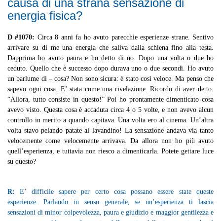
causa di una strana sensazione di
energia fisica?
D #1070:
Circa 8 anni fa ho avuto parecchie esperienze strane. Sentivo
arrivare su di me una energia che saliva dalla schiena fino alla testa.
Dapprima ho avuto paura e ho detto di no. Dopo una volta o due ho
ceduto. Quello che è successo dopo durava uno o due secondi. Ho avuto
un barlume di – cosa? Non sono sicura: è stato così veloce. Ma penso che
sapevo ogni cosa. E’ stata come una rivelazione. Ricordo di aver detto:
“Allora, tutto consiste in questo!” Poi ho prontamente dimenticato cosa
avevo visto. Questa cosa è accaduta circa 4 o 5 volte, e non avevo alcun
controllo in merito a quando capitava. Una volta ero al cinema. Un’altra
volta stavo pelando patate al lavandino! La sensazione andava via tanto
velocemente come velocemente arrivava. Da allora non ho più avuto
quell’esperienza, e tuttavia non riesco a dimenticarla. Potete gettare luce
su questo?
R:
E’ difficile sapere per certo cosa possano essere state queste
esperienze. Parlando in senso generale, se un’esperienza ti lascia
sensazioni di minor colpevolezza, paura e giudizio e maggior gentilezza e