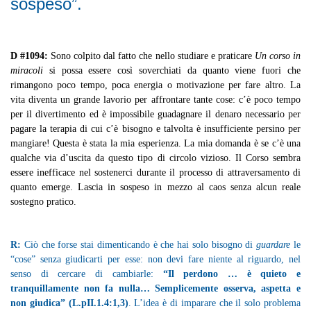
sospeso”.
D
#1094:
Sono colpito dal fatto che nello studiare e praticare
Un corso in
miracoli
si possa essere così soverchiati da quanto viene fuori che
rimangono poco tempo, poca energia o motivazione per fare altro. La
vita diventa un grande lavorio per affrontare tante cose: c’è poco tempo
per il divertimento ed è impossibile guadagnare il denaro necessario per
pagare la terapia di cui c’è bisogno e talvolta è insufficiente persino per
mangiare! Questa è stata la mia esperienza. La mia domanda è se c’è una
qualche via d’uscita da questo tipo di circolo vizioso. Il Corso sembra
essere inefficace nel sostenerci durante il processo di attraversamento di
quanto emerge. Lascia in sospeso in mezzo al caos senza alcun reale
sostegno pratico.
R:
Ciò che forse stai dimenticando è che hai solo bisogno di
guardare
le
“cose” senza giudicarti per esse: non devi fare niente al riguardo, nel
senso di cercare di cambiarle:
“Il perdono … è quieto e
tranquillamente non fa nulla… Semplicemente osserva, aspetta e
non giudica” (L.pII.1.4:1,3)
. L’idea è di imparare che il solo problema