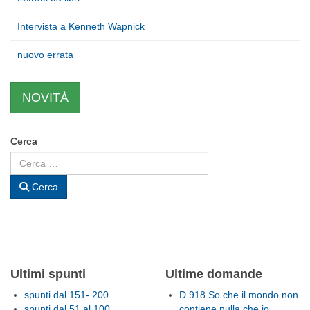
Intervista a Kenneth Wapnick
nuovo errata
NOVITÀ
Cerca
Cerca
Ultimi spunti
Ultime domande
spunti dal 151- 200
D 918 So che il mondo non
spunti dal 51 al 100
contiene nulla che io