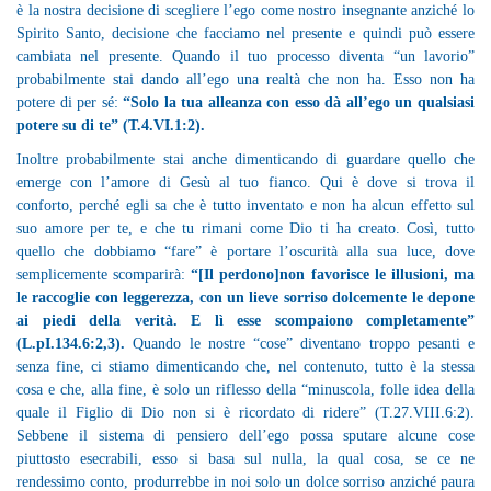
è la nostra decisione di scegliere l’ego come nostro insegnante anziché lo
Spirito Santo, decisione che facciamo nel presente e quindi può essere
cambiata nel presente. Quando il tuo processo diventa “un lavorio”
probabilmente stai dando all’ego una realtà che non ha. Esso non ha
potere di per sé:
“Solo la tua alleanza con esso dà all’ego un qualsiasi
potere su di te” (T.4.VI.1:2).
Inoltre probabilmente stai anche dimenticando di guardare quello che
emerge con l’amore di Gesù al tuo fianco. Qui è dove si trova il
conforto, perché egli sa che è tutto inventato e non ha alcun effetto sul
suo amore per te, e che tu rimani come Dio ti ha creato. Così, tutto
quello che dobbiamo “fare” è portare l’oscurità alla sua luce, dove
semplicemente scomparirà:
“[Il perdono]non favorisce le illusioni, ma
le raccoglie con leggerezza, con un lieve sorriso dolcemente le depone
ai piedi della verità. E lì esse scompaiono completamente”
(L.pI.134.6:2,3).
Quando le nostre “cose” diventano troppo pesanti e
senza fine, ci stiamo dimenticando che, nel contenuto, tutto è la stessa
cosa e che, alla fine, è solo un riflesso della “minuscola, folle idea della
quale il Figlio di Dio non si è ricordato di ridere” (T.27.VIII.6:2).
Sebbene il sistema di pensiero dell’ego possa sputare alcune cose
piuttosto esecrabili, esso si basa sul nulla, la qual cosa, se ce ne
rendessimo conto, produrrebbe in noi solo un dolce sorriso anziché paura