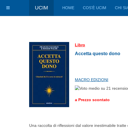
UCIM
HOME
COS'È UCIM
CHI S
Libro
Accetta questo dono
MACRO EDIZIONI
a Prezzo scontato
Una raccolta di riflessioni dal valore inestimabile tratt