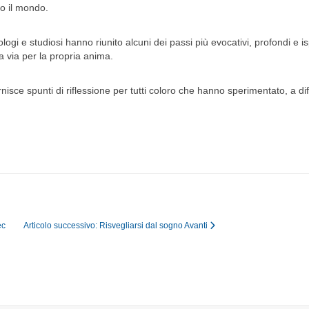
tto il mondo.
ogi e studiosi hanno riunito alcuni dei passi più evocativi, profondi e i
a via per la propria anima.
sce spunti di riflessione per tutti coloro che hanno sperimentato, a differ
ec
Articolo successivo: Risvegliarsi dal sogno
Avanti