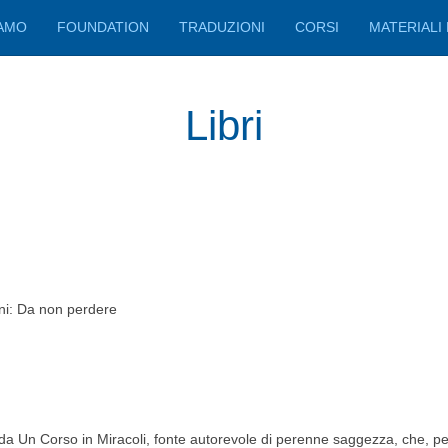
IAMO
FOUNDATION
TRADUZIONI
CORSI
MATERIALI 
Libri
e da Un Corso in Miracoli, fonte autorevole di perenne saggezza, che, per 