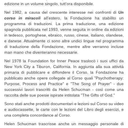
edizione in un volume singolo, tutt'ora disponibile.
Nel 1982, a causa del crescente interesse nei confronti di
Un
corso in miracoli
all'estero, la Fondazione ha stabilito un
programma di traduzioni. La prima traduzione, una edizione
spagnola pubblicata nel 1993, venne seguita in ordine da edizioni
in tedesco, portoghese, ebraico, russo, cinese, italiano, olandese,
e danese. Attualmente ci sono altre undici lingue nel programma
di traduzione della Fondazione, mentre altre verranno incluse
man mano che diventeranno necessarie.
Nel 1978 la Foundation for Inner Peace traslocò i suoi uffici da
New York City a Tiburon, California. In aggiunta alla sua attività
primaria di pubblicare e diffondere il Corso, la Fondazione ha
pubblicato anche opere collegate al Corso quali "Psychotherapy:
Purpose, Process and Practice" e "The Song of Prayer" - due
successivi lavori trascritti da Helen Schucman - così come una
raccolta delle sue poesie ispirate intitolata "The Gifts of God."
Sono stati anche prodotti documentari e lezioni sul Corso su video
e audiocassette, le carte con le lezioni del Libro degli esercizi, e
una completa concordance al Corso.
Helen Schucman trascrisse anche un messaggio personale di