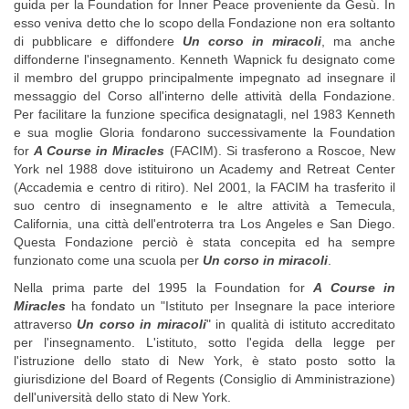
guida per la Foundation for Inner Peace proveniente da Gesù. In
esso veniva detto che lo scopo della Fondazione non era soltanto
di pubblicare e diffondere
Un corso in miracoli
, ma anche
diffonderne l'insegnamento. Kenneth Wapnick fu designato come
il membro del gruppo principalmente impegnato ad insegnare il
messaggio del Corso all'interno delle attività della Fondazione.
Per facilitare la funzione specifica designatagli, nel 1983 Kenneth
e sua moglie Gloria fondarono successivamente la Foundation
for
A Course in Miracles
(FACIM). Si trasferono a Roscoe, New
York nel 1988 dove istituirono un Academy and Retreat Center
(Accademia e centro di ritiro). Nel 2001, la FACIM ha trasferito il
suo centro di insegnamento e le altre attività a Temecula,
California, una città dell'entroterra tra Los Angeles e San Diego.
Questa Fondazione perciò è stata concepita ed ha sempre
funzionato come una scuola per
Un corso in miracoli
.
Nella prima parte del 1995 la Foundation for
A Course in
Miracles
ha fondato un "Istituto per Insegnare la pace interiore
attraverso
Un corso in miracoli
" in qualità di istituto accreditato
per l'insegnamento. L'istituto, sotto l'egida della legge per
l'istruzione dello stato di New York, è stato posto sotto la
giurisdizione del Board of Regents (Consiglio di Amministrazione)
dell'università dello stato di New York.