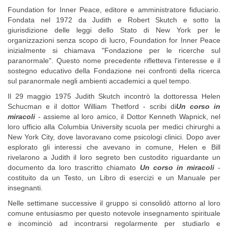
Foundation for Inner Peace, editore e amministratore fiduciario.
Fondata nel 1972 da Judith e Robert Skutch e sotto la
giurisdizione delle leggi dello Stato di New York per le
organizzazioni senza scopo di lucro, Foundation for Inner Peace
inizialmente si chiamava "Fondazione per le ricerche sul
paranormale". Questo nome precedente rifletteva l'interesse e il
sostegno educativo della Fondazione nei confronti della ricerca
sul paranormale negli ambienti accademici a quel tempo.
Il 29 maggio 1975 Judith Skutch incontrò la dottoressa Helen
Schucman e il dottor William Thetford - scribi di
Un corso in
miracoli
- assieme al loro amico, il Dottor Kenneth Wapnick, nel
loro ufficio alla Columbia University scuola per medici chirurghi a
New York City, dove lavoravano come psicologi clinici. Dopo aver
esplorato gli interessi che avevano in comune, Helen e Bill
rivelarono a Judith il loro segreto ben custodito riguardante un
documento da loro trascritto chiamato
Un corso in miracoli
-
costituito da un Testo, un Libro di esercizi e un Manuale per
insegnanti.
Nelle settimane successive il gruppo si consolidò attorno al loro
comune entusiasmo per questo notevole insegnamento spirituale
e incominciò ad incontrarsi regolarmente per studiarlo e