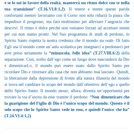
e se lo usi in favore della realtà, manterrà un ritmo dolce con te nella
tua transizione”
(T.16.VI.8:1,2)
. Il tenere a mente queste parole
confortanti mentre lavoriamo con il Corso non solo ridurrà la paura che
impedisce il progresso, ma farà moltissimo per alleviare l’angoscia che
descrivi. Il ritmo è dolce perché non veniamo forzati ad accettare niente
per cui non siamo pronti. Nel Suo programma di studi di perdono, lo
Spirito Santo rispetta la nostra credenza che il mondo sia reale. Di fatto
Egli usa il mondo come un’aula scolastica per insegnarci a perdonarci per
aver preso seriamente la
“minuscola, folle idea” (T.27.VIII.6:2)
della
separazione. Così, scelto dall’ego come un luogo dove nascondersi da Dio
e dimenticarLo, il mondo può essere usato dallo Spirito Santo per
ricordare Dio e ritornare alla casa che non abbiamo mai lasciato. Quindi,
la liberazione dalla depressione di fronte alla natura illusoria del mondo
si trova nel cambiare lo scopo del mondo dall’obiettivo dell’ego a quello
dello Spirito Santo. Il mondo stesso, allora, diventa un’opportunità per
trovare la via d’uscita da esso tramite il perdono:
“Non dimenticare che
la guarigione del Figlio di Dio è l’unico scopo del mondo. Questo è il
solo scopo che lo Spirito Santo vede in esso, e quindi l’unico che ha”
(T.24.VI.4:1,2)
.