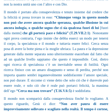
non la nostra unità uno con l’altro e con Dio.
Il mondo è portato alla consapevolezza e tenuto insieme dal credere che
la felicità si possa trovare in esso:
“Chiunque venga in questo mondo
non può che avere ancora qualche speranza, qualche illusione in cui
ancora indugia, o qualche sogno che ci sia qualcosa fuori di lui
[fuori
dalla mente]
che gli porterà pace e felicità”
(T.29.VII.2:1)
. Nonostante
ogni prova contraria, l’ego insiste che debba esserci un modo per tenersi
il corpo, la specialezza e il mondo e tuttavia essere felici. Cerca senza
posa di avere la botte piena e la moglie ubriaca. La paura e la depressione
generate dalla mente separata sono ulteriormente esacerbate dal fatto che
ad un qualche livello sappiamo che questo è impossibile. Così, dietro
ogni ricerca di specialezza c’è un inevitabile senso di futilità. Ogni
ricerca finisce con un amaro disappunto e senso di perdita, perché non
importa quanto sembri ingannevolmente soddisfacente l’amore speciale,
non può durare. E siccome ci viene detto che solo ciò che è durevole può
essere reale, e solo ciò che è reale può portarci felicità, la massima
dell’ego
“Cerca ma non trovare”
(T.16.V.6:5)
è soddisfatta.
Il mondo non scomparirà dalla consapevolezza finché lo vogliamo. A
questo riguardo, Gesù ci dice:
“Non aver paura di essere
improvvisamente sollevato e scagliato nella realtà. Il tempo è cortese,