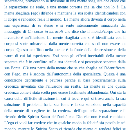
separazione, provocando la divisione in una mente sbagliata che crede che
la separazione sia reale, e una mente corretta che sa che non lo è. La
mente sbagliata (ego) difende e mantiene la sua scelta identificandosi con
il corpo e rendendo reale il mondo. La mente allora diventa il corpo nella
sua esperienza di se stesso e si sente intensamente minacciata dal
messaggio di
Un corso in miracoli
che dice che il mondo/corpo che ha
inventato è un’illusione. La mente sbagliata che si è identificata con il
corpo si sente minacciata dalla mente corretta che sa di non essere un
corpo. Questo conflitto nella mente è la fonte della depressione e della
paura di cui fai esperienza. Essi sono gli effetti inevitabili della mente
separata che è in conflitto sulla sua identità e si percepisce separata dalla
sua Fonte. C’è una parte della mente che sa che sbaglia nell’identificarsi
con l’ego, ma è sedotta dall’autonomia della specialezza. Questa è una
condizione deprimente e paurosa perché si basa precariamente sulla
credenza inventata che l’illusione sia realtà. La mente sa che questa
credenza come è stata scelta può essere facilmente abbandonata. Qui sta la
causa della difficile situazione in cui ti trovi e qui si trova anche la sua
soluzione. Il problema ha la sua fonte e la sua soluzione nella capacità
della mente di scegliere tra la credenza dell’ego nella separazione e il
ricordo dello Spirito Santo dell’unità con Dio che non è mai cambiata.
L’ego ci vuol far credere che in qualche modo la felicità sia possibile nel
mondo, mentre lo Spirito Santo ci ricorda che niente ci renderà felici se