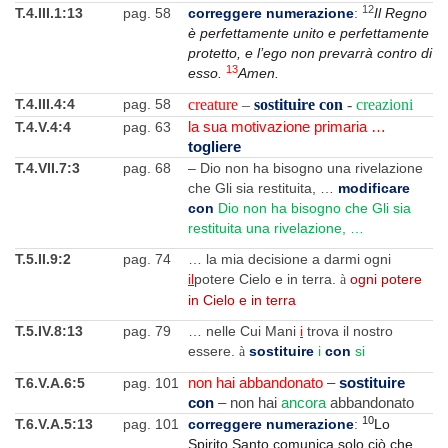
12
T.4.III.1:13
pag. 58
correggere numerazione
:
Il Regno
è perfettamente unito e perfettamente
protetto, e l’ego non prevarrà contro di
13
esso.
Amen.
T.4.III.4:4
pag. 58
creature
–
sostituire con
-
creazioni
T.4.V.4:4
pag. 63
la sua motivazione primaria …
togliere
T.4.VII.7:3
pag. 68
– Dio non ha bisogno una rivelazione
che Gli sia restituita, …
modificare
con
Dio non ha bisogno che Gli sia
restituita una rivelazione, …
T.5.II.9:2
pag. 74
… la mia decisione a darmi ogni
il
potere Cielo e in terra.
ogni potere
à
in Cielo e in terra
T.5.IV.8:13
pag. 79
… nelle Cui Mani
i
trova il nostro
essere.
sostituire
i
con
si
à
T.6.V.A.6:5
pag. 101
non hai abbandonato
–
sostituire
con
– non hai
ancora
abbandonato
10
T.6.V.A.5:13
pag. 101
correggere numerazione
:
Lo
Spirito Santo comunica solo ciò che