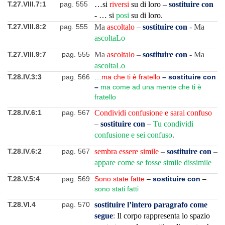
T.27.VIII.7:1
pag. 555
…si
riversi
su di loro –
sostituire con
- … si
posi
su di loro.
T.27.VIII.8:2
pag. 555
Ma
ascoltalo
–
sostituire con
- Ma
ascoltaLo
T.27.VIII.9:7
pag. 555
Ma
ascoltalo
–
sostituire con
- Ma
ascoltaLo
T.28.IV.3:3
pag. 566
…
ma che ti è fratello
– sostituire con
–
ma come ad una mente che ti è
fratello
T.28.IV.6:1
pag. 567
Condividi confusione e sarai confuso
–
sostituire con
–
Tu condividi
confusione e sei confuso
.
T.28.IV.6:2
pag. 567
sembra essere simile
–
sostituire con
–
appare come se fosse simile dissimile
T.28.V.5:4
pag. 569
Sono state fatte
–
sostituire con
–
sono stati fatti
T.28.VI.4
pag. 570
sostituire l’intero paragrafo come
segue
:
Il corpo rappresenta lo spazio