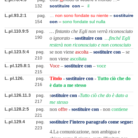
132
sostituire con
–
il
L.pI.93.2:1
pag.
…
non sono fondate su niente
–
sostituire
154
con
–
sono fondate sul nulla
L.pI.110.9:5
pag.
…
fintanto che Egli non verrà riconosciuto
190
o ignorato –
sostituire con
…finché Egli
resterà non riconosciuto e non conosciuto
L.pI.123.5:4
pag.
se non viene
ascolta
–
sostituire con
– se
210
non viene
ascoltata
L. pI.125.8:1
pag.
Voce
–
sostituire con
–
voce
215
L. pI.126.
pag.
Titolo
- sostituire con
-
Tutto ciò che do
216
è dato a me stesso
L.pI.126.11.3
pag.
s
ostituire con -
Tutto ciò che do è dato a
217
me stesso
L.pI.128.2:5
pag.
non
offre
- sostituire con
- non
contiene
221
L.pI.129.4
pag.
sostituire l’intero paragrafo come segue:
223
4.La comunicazione, non ambigua e