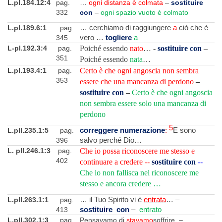
L.pI.184.12:4
pag.
…
ogni distanza è colmata
–
sostituire
332
con
–
ogni spazio vuoto è colmato
L.pI.189.6:1
pag.
… cerchiamo di raggiungere
a
ciò che è
345
vero …
togliere
a
L-pI.192.3:4
pag.
Poiché essendo
nato
… -
sostituire con
–
351
Poiché essendo
nata
…
L.pI.193.4:1
pag.
Certo è che ogni angoscia non sembra
353
essere che una mancanza di perdono
–
sostituire con
–
Certo è che ogni angoscia
non sembra essere solo una mancanza di
perdono
5
L.pII.235.1:5
pag.
correggere numerazione
:
E sono
396
salvo perché Dio…
L. pII.246.1:3
pag.
Che io possa riconoscere me stesso e
402
continuare a credere --
sostituire con
--
Che io non fallisca nel riconoscere me
stesso e ancora credere
…
L.pII.263.1:1
pag.
… il Tuo Spirito vi è
entrata
… –
413
sostituire con
–
entrato
L.pII.302.1:3
pag.
Pensavamo di
stavamo
soffrire.
–