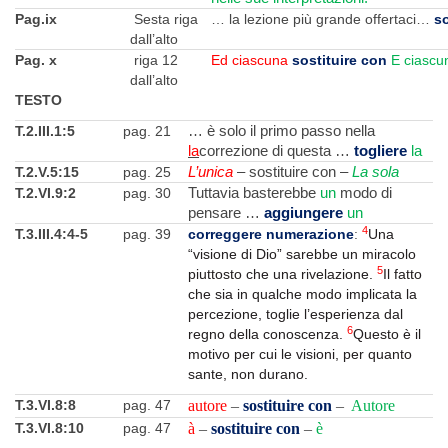
Pag.ix
Sesta riga
… la lezione più grande offertaci…
so
dall’alto
Pag. x
riga 12
Ed ciascuna
sostituire con
E ciascu
dall’alto
TESTO
T.2.III.1:5
pag. 21
… è solo il primo passo nella
la
correzione di questa …
togliere
la
T.2.V.5:15
pag. 25
L’unica
– sostituire con –
La sola
T.2.VI.9:2
pag. 30
Tuttavia basterebbe
un
modo di
pensare …
aggiungere
un
4
T.3.III.4:4-5
pag. 39
correggere numerazione
:
Una
“visione di Dio” sarebbe un miracolo
5
piut­tosto che una rivelazione.
Il fatto
che sia in qualche modo implicata la
percezione, toglie l’esperienza dal
6
regno della conoscenza.
Questo è il
motivo per cui le visioni, per quanto
sante, non durano.
T.3.VI.8:8
pag. 47
autore
–
sostituire con
–
Autore
T.3.VI.8:10
pag. 47
à
–
sostituire con
–
è