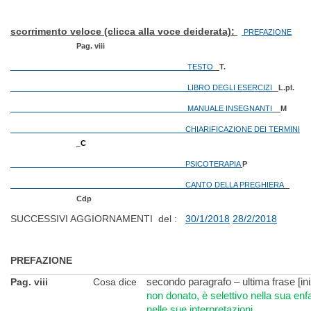
scorrimento veloce (clicca alla voce deiderata):
PREFAZIONE
Pag. viii
TESTO
T.
LIBRO DEGLI ESERCIZI
L.pI.
MANUALE INSEGNANTI
M
CHIARIFICAZIONE DEI TERMINI
C
PSICOTERAPIA
P
CANTO DELLA PREGHIERA
Cdp
SUCCESSIVI AGGIORNAMENTI del :
30/1/2018
28/2/2018
PREFAZIONE
Pag. viii
Cosa dice
secondo paragrafo – ultima frase [i
non donato, è selettivo nella sua enf
nelle sue interpretazioni.