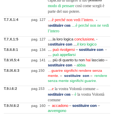
capacità di dirigere il tuo
pensiero
modo di pensare
così come scegli è
parte del suo potere.
T.7.X.1:4
pag. 127
…è perché non vedi l’intero.
-
s
ostituire con
…è perché non ne vedi
l’intero
T.7.X.1:5
pag. 127
….la loro logica
conclusione
. -
s
ostituire con
…
il loro logico
T.8.II.8:1
pag. 134
…
può rivolgersi
–
sostituire con
-
…
può appellarsi
T.8.VI.5:4
pag. 141
… più di quanto tu non
hai
lasciato –
sostituire con
-
abbia
T.8.IX.6:3
pag.150
…guarire significhi rendere senza
mente
.
–
sostituire con
–
rendere
senza mente significhi guarire.
T.9.I.6:2
pag.153
…
e
la vostra Volontà comune –
sostituire con
–
è
la vostra Volontà
comune
T.9.IV.6:2
pag. 160
–
accadono
–
sostituire con
–
avvengono