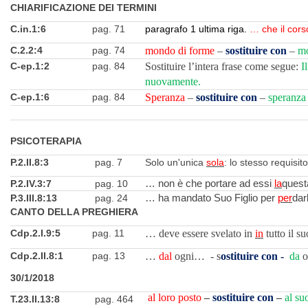
CHIARIFICAZIONE DEI TERMINI
C.in.1:6
pag. 71
paragrafo 1 ultima riga.
… che il cors
C.2.2:4
pag. 74
mondo di forme
–
sostituire con
–
mo
C-ep.1:2
pag. 84
Sostituire l’intera frase come segue:
I
nuovamente.
C-ep.1:6
pag. 84
Speranza
–
sostituire con
–
speranza
PSICOTERAPIA
P.2.II.8:3
pag. 7
Solo un'unica
sola
: lo stesso requisit
P.2.IV.3:7
pag. 10
… non è che portare ad essi
la
quest
P.3.III.8:13
pag. 24
… ha mandato Suo Figlio per
per
dar
CANTO DELLA PREGHIERA
Cdp.2.I.9:5
pag. 11
… deve essere svelato in
in
tutto il 
Cdp.2.II.8:1
pag. 13
…
dal
ogni…
- s
ostituire con -
da
o
30/1/2018
al loro posto
–
sostituire con
–
al su
T.23.II.13:8
pag. 464