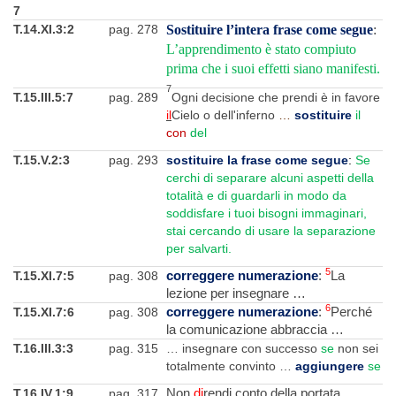
7
T.14.XI.3:2
pag. 278
Sostituire l’intera frase come segue
:
L’apprendimento è stato compiuto
prima che i suoi effetti siano manifesti.
7
T.15.III.5:7
pag. 289
Ogni decisione che prendi è in favore
il
Cielo o dell'inferno
…
sostituire
il
con
del
T.15.V.2:3
pag. 293
sostituire la frase come segue
:
Se
cerchi di separare alcuni aspetti della
totalità e di guardarli in modo da
soddisfare i tuoi bisogni immaginari,
stai cercando di usare la separazione
per salvarti.
5
T.15.XI.7:5
pag. 308
correggere numerazione
:
La
lezione per insegnare …
6
T.15.XI.7:6
pag. 308
correggere numerazione
:
Perché
la comunicazione abbraccia …
T.16.III.3:3
pag. 315
… insegnare con successo
se
non sei
totalmente convinto …
aggiungere
se
T.16.IV.1:9
pag. 317
Non
di
rendi conto della portata …