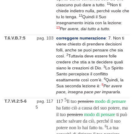
11
ciascuno può dare a tutto.
Non ti
chiede indietro nulla, perché vuole che
12
tu lo tenga.
Quindi il Suo
insegnamento inizia con la lezione:
13
Per avere, dai tutto a tutto.
T.6.V.B.7:5
pag. 103
correggere numerazione
:
7. Non ti
viene chiesto di prendere decisioni
folli, anche se puoi pen­sare che sia
2
così.
Tuttavia deve essere folle
credere che stia a te de­cidere quali
3
siano le creazioni di Dio.
Lo Spirito
Santo percepisce il conflitto
4
esattamente così com’è.
Quindi, la
5
Sua seconda lezione è:
Per avere
pace, insegna pace per impararla.
5
T.7.VI.2:5-6
pag. 117
117
Il tuo
pensiero
modo di pensare
5
ha fatto ciò a causa del suo potere, ma
il tuo
pensiero
modo di pensare
ti può
anche salvare da ciò, perché il suo
6
potere non lo hai fatto tu.
La tua