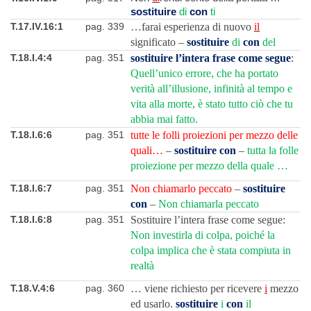
sostituire
di
con
ti
T.17.IV.16:1
pag. 339
…farai esperienza di nuovo
il
significato –
sostituire
di
con
del
T.18.I.4:4
pag. 351
sostituire l’intera frase come segue
:
Quell’unico errore, che ha portato
verità all’illusione, infinità al tempo e
vita alla morte, è stato tutto ciò che tu
abbia mai fatto.
T.18.I.6:6
pag. 351
tutte le folli proiezioni per mezzo delle
quali…
–
sostituire con
–
tutta la folle
proiezione per mezzo della quale …
T.18.I.6:7
pag. 351
Non chiamarlo peccato
–
sostituire
con
–
Non chiamarla peccato
T.18.I.6:8
pag. 351
Sostituire l’intera frase come segue:
Non investirla di colpa, poiché la
colpa implica che è stata compiuta in
realtà
T.18.V.4:6
pag. 360
… viene richiesto per ricevere
i
mezzo
ed usarlo.
sostituire
i
con
il