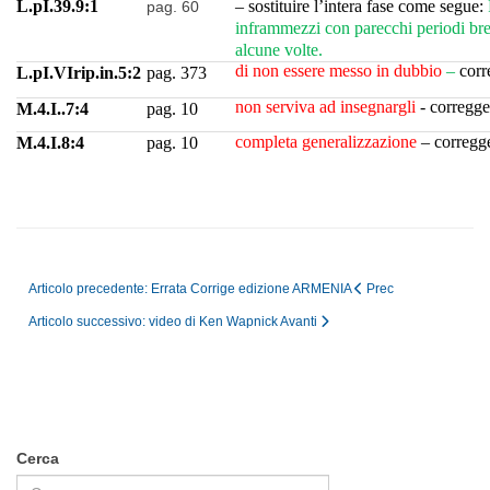
L.pI.39.9:1
– sostituire l’intera fase come segue:
pag. 60
inframmezzi con parecchi periodi brev
alcune volte.
di non essere messo in dubbio
–
corr
L.pI.VIrip.in.5:2
pag. 373
non serviva ad insegnargli
- corregg
M.4.I..7:4
pag. 10
completa generalizzazione
– corregg
M.4.I.8:4
pag. 10
Articolo precedente: Errata Corrige edizione ARMENIA
Prec
Articolo successivo: video di Ken Wapnick
Avanti
Cerca