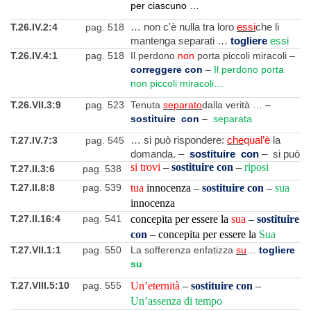
per ciascuno …
T.26.IV.2:4
pag. 518
… non c'è nulla tra loro
essi
che li
mantenga separati …
togliere
essi
T.26.IV.4:1
pag. 518
Il perdono
non
porta piccoli miracoli –
correggere con
–
Il perdono porta
non piccoli miracoli…
T.26.VII.3:9
pag. 523
Tenuta
separato
dalla verità …
–
sostituire con
–
separata
T.27.IV.7:3
pag. 545
… si può rispondere:
che
qual’è
la
domanda. –
sostituire con
– si può
si trovi
–
sostituire con
–
riposi
T.27.II.3:6
pag. 538
T.27.II.8:8
pag. 539
tua
innocenza –
sostituire con
–
sua
innocenza
T.27.II.16:4
pag. 541
concepita per essere la
sua
–
sostituire
con
– concepita per essere la
Sua
T.27.VII.1:1
pag. 550
La sofferenza enfatizza
su
…
togliere
su
T.27.VIII.5:10
pag. 555
Un’eternità
–
sostituire con
–
Un’assenza di tempo