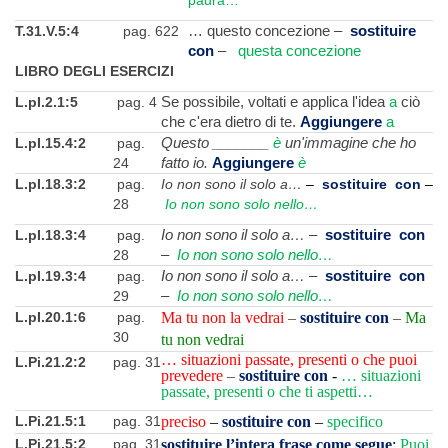
T.31.V.5:4
pag. 622
… questo concezione –
sostituire
con
–
questa concezione
LIBRO DEGLI ESERCIZI
L.pI.2.1:5
pag. 4
Se possibile, voltati e applica l'idea
a
ciò
che c'era dietro di te.
Aggiungere
a
L.pI.15.4:2
pag.
Questo _______
è
un'immagine che ho
24
fatto io.
Aggiungere
è
L.pI.18.3:2
pag.
Io non sono il solo a…
–
sostituire con
–
28
Io non sono solo nello…
L.pI.18.3:4
pag.
Io non sono il solo a…
–
sostituire con
28
–
Io non sono solo nello…
L.pI.19.3:4
pag.
Io non sono il solo a…
–
sostituire con
29
–
Io non sono solo nello…
L.pI.20.1:6
pag.
Ma tu non la vedrai
–
sostituire con
–
Ma
30
tu non vedrai
… situazioni passate, presenti o che puoi
L.Pi.21.2:2
pag. 31
prevedere
–
sostituire con
-
… situazioni
passate, presenti o che ti aspetti…
L.Pi.21.5:1
pag. 31
preciso
–
sostituire con
–
specifico
L.Pi.21.5:2
pag. 31
sostituire l’intera frase come segue
:
Puoi,