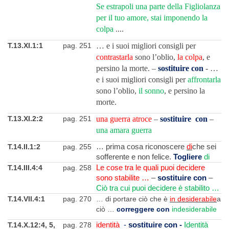
Se estrapoli una parte della Figliolanza
per il tuo amore, stai imponendo la
colpa
....
T.13.XI.1:1
pag. 251
… e i suoi migliori consigli per
contrastarla
sono l’oblio,
la colpa
, e
persino la morte. –
sostituire con
- …
e i suoi migliori consigli per
affrontarla
sono l’oblio,
il sonno
, e persino la
morte.
T.13.XI.2:2
pag. 251
una guerra atroce
–
sostituire con
–
una amara guerra
T.14.II.1:2
pag. 255
… prima cosa riconoscere
di
che sei
sofferente e non felice.
Togliere
di
T.14.III.4:4
pag. 258
Le cose tra le quali puoi decidere
sono stabilite …
–
sostituire con
–
Ciò tra cui puoi decidere è stabilito …
T.14.VII.4:1
pag. 270
… di portare ciò che è
in desiderabile
a
ciò …
correggere con
indesiderabile
T.14.X.12:4, 5,
pag. 278
identità
-
sostituire con -
Identità