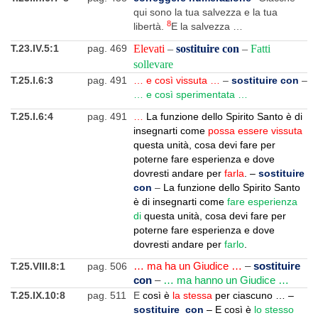
qui sono la tua salvezza e la tua
8
libertà.
E la salvezza …
T.23.IV.5:1
pag. 469
Elevati
–
sostituire con
–
Fatti
sollevare
T.25.I.6:3
pag. 491
… e così vissuta …
–
sostituire con
–
… e così sperimentata …
T.25.I.6:4
pag. 491
…
La funzione dello Spirito Santo è di
insegnarti come
possa essere vissuta
questa unità, cosa devi fare per
poterne fare esperienza e dove
dovresti andare per
farla
. –
sostituire
con
–
La funzione dello Spirito Santo
è di insegnarti come
fare esperienza
di
questa unità, cosa devi fare per
poterne fare esperienza e dove
dovresti andare per
farlo
.
T.25.VIII.8:1
pag. 506
… ma ha un Giudice …
–
sostituire
con
–
… ma hanno un Giudice …
T.25.IX.10:8
pag. 511
E
così è
la stessa
per ciascuno …
–
sostituire con
– E così è
lo stesso