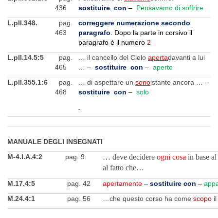
436
sostituire con
–
Pensavamo di soffrire
L.pII.348.
pag.
correggere numerazione secondo
463
paragrafo
. Dopo la parte in corsivo il
paragrafo è il numero
2
L.pII.14.5:5
pag.
… il cancello del Cielo
aperta
davanti a lui
465
…
–
sostituire con
–
aperto
L.pII.355.1:6
pag.
… di aspettare un
sono
istante ancora …
–
468
sostituire con
–
solo
MANUALE DEGLI INSEGNATI
M-4.I.A.4:2
pag. 9
… deve decidere
ogni cosa
in base al 
al fatto che…
M.17.4:5
pag. 42
apertamente
–
sostituire con
–
app
M.24.4:1
pag. 56
…che questo corso ha come
scopo
i