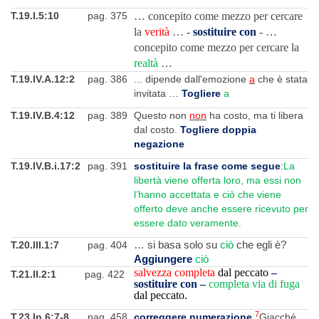
T.19.I.5:10
pag. 375
… concepito come mezzo per cercare
la
verità
… -
sostituire con
- …
concepito come mezzo per cercare la
realtà
…
T.19.IV.A.12:2
pag. 386
... dipende dall'emozione
a
che è stata
invitata …
Togliere
a
T.19.IV.B.4:12
pag. 389
Questo non
non
ha costo, ma ti libera
dal costo.
Togliere doppia
negazione
T.19.IV.B.i.17:2
pag. 391
sostituire la frase come segue
:
La
libertà viene offerta loro, ma essi non
l’hanno accettata e ciò che viene
offerto deve anche essere ricevuto per
essere dato veramente.
T.20.III.1:7
pag. 404
… si basa solo su
ciò
che egli è?
Aggiungere
ciò
salvezza completa
dal peccato
–
T.21.II.2:1
pag. 422
sostituire con –
completa via di fuga
dal peccato.
7
T.23.In.6:7-8
pag. 458
correggere numerazione
Giacché