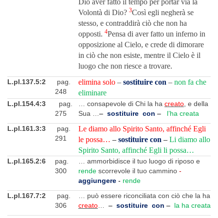
Dio aver fatto il tempo per portar via la
3
Volontà di Dio?
Così egli negherà se
stesso, e contraddirà ciò che non ha
4
opposti.
Pensa di aver fatto un inferno in
opposizione al Cielo, e crede di dimorare
in ciò che non esiste, mentre il Cielo è il
luogo che non riesce a trovare.
L.pI.137.5:2
pag.
elimina solo
–
sostituire con
–
non fa che
248
eliminare
L.pI.154.4:3
pag.
… consapevole di Chi la ha
creato
, e della
275
Sua …
–
sostituire con
–
l’ha creata
L.pI.161.3:3
pag.
Le diamo allo Spirito Santo, affinché Egli
291
le possa…
–
sostituire con
–
Li diamo allo
Spirito Santo, affinché Egli li possa…
L.pI.165.2:6
pag.
… ammorbidisce il tuo luogo di riposo e
300
rende
scorrevole il tuo cammino
-
aggiungere
-
rende
L.pI.167.7:2
pag.
… può essere riconciliata con ciò che la ha
306
creato
…
–
sostituire con
–
la ha creata