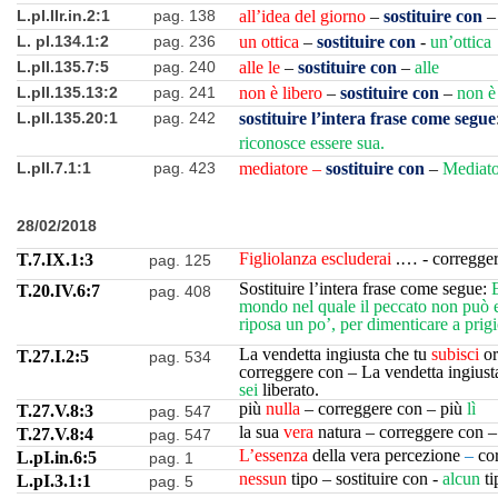
L.pI.IIr.in.2:1
pag. 138
all’idea del giorno
–
sostituire con
L. pI.134.1:2
pag. 236
un ottica
–
sostituire con
-
un’ottica
L.pII.135.7:5
pag. 240
alle le
–
sostituire con
–
alle
L.pII.135.13:2
pag. 241
non è libero
–
sostituire con
–
non è 
L.pII.135.20:1
pag. 242
sostituire l’intera frase come segue
riconosce essere sua.
L.pII.7.1:1
pag. 423
mediatore –
sostituire con
–
Mediato
28/02/2018
Figliolanza escluderai
.… - corregge
T.7.IX.1:3
pag. 125
Sostituire l’intera frase come segue:
T.20.IV.6:7
pag. 408
mondo nel quale il peccato non può e
riposa un po’, per dimenticare a prigio
La vendetta ingiusta che tu
subisci
or
T.27.I.2:5
pag. 534
correggere con – La vendetta ingiust
sei
liberato.
più
nulla
– correggere con – più
lì
T.27.V.8:3
pag. 547
la sua
vera
natura – correggere con –
T.27.V.8:4
pag. 547
L’essenza
della vera percezione
–
co
L.pI.in.6:5
pag. 1
nessun
tipo – sostituire con -
alcun
ti
L.pI.3.1:1
pag. 5