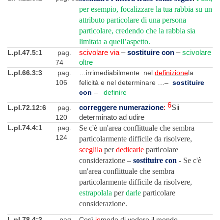
per esempio, focalizzare la tua rabbia su un
attributo particolare di una persona
particolare, credendo che la rabbia sia
limitata a quell’aspetto.
L.pI.47.5:1
pag.
scivolare via
–
sostituire con
–
scivolare
74
oltre
L.pI.66.3:3
pag.
…irrimediabilmente nel
definizione
la
106
felicità e nel determinare …
–
sostituire
con
–
definire
6
L.pI.72.12:6
pag.
correggere numerazione
:
Sii
120
determinato ad udire
L.pI.74.4:1
pag.
Se c'è un'area conflittuale che sembra
124
particolarmente difficile da risolvere,
sceglila
per
dedicarle
particolare
considerazione –
sostituire con
- Se c'è
un'area conflittuale che sembra
particolarmente difficile da risolvere,
estrapolala
per
darle
particolare
considerazione.
L.pI.78.4:3
pag.
Così
io
modo di vedere il mondo …
–