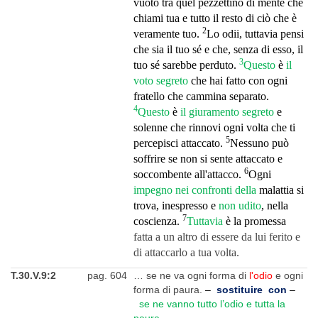
vuoto tra quel pezzettino di mente che
chiami tua e tutto il resto di ciò che è
2
veramente tuo.
Lo odii, tuttavia pensi
che sia il tuo sé e che, senza di esso, il
3
tuo sé sarebbe perduto.
Questo
è
il
voto segreto
che hai fatto con ogni
fratello che cammina separato.
4
Questo
è
il giuramento segreto
e
solenne che rinnovi ogni volta che ti
5
percepisci attaccato.
Nessuno può
soffrire se non si sente attaccato e
6
soccombente all'attacco.
Ogni
impegno nei confronti della
malattia si
trova, inespresso e
non udito
, nella
7
coscienza.
Tuttavia
è la promessa
fatta a un altro di essere da lui ferito e
di attaccarlo a tua volta.
T.30.V.9:2
pag. 604
… se ne va ogni forma di
l'odio
e ogni
forma di paura.
–
sostituire con
–
se ne vanno tutto l’odio e tutta la
paura…