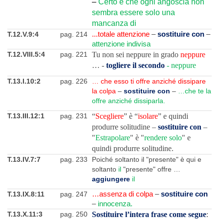
–
Certo è che ogni angoscia non
sembra essere solo una
mancanza di
T.12.V.9:4
pag. 214
...totale attenzione
–
sostituire con
–
attenzione indivisa
T.12.VIII.5:4
pag. 221
Tu non sei neppure in grado
neppure
… -
togliere il secondo
- neppure
T.13.I.10:2
pag. 226
… che esso ti offre anziché dissipare
la colpa
–
sostituire con
–
…che te la
offre anziché dissiparla.
T.13.III.12:1
pag. 231
“
Scegliere
” è “
isolare
” e quindi
produrre solitudine –
sostituire con
–
"
Estrapolare
" è "
rendere solo
" e
quindi produrre solitudine.
T.13.IV.7:7
pag. 233
Poiché soltanto il "presente" è qui e
soltanto
il
"presente" offre …
aggiungere
il
T.13.IX.8:11
pag. 247
…assenza di colpa
–
sostituire con
–
innocenza.
T.13.X.11:3
pag. 250
Sostituire l’intera frase come segue
: