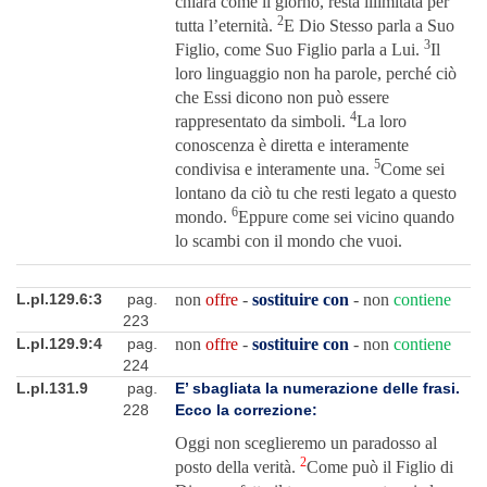
chiara come il giorno, resta illimitata per
2
tutta l’eternità.
E Dio Stesso parla a Suo
3
Figlio, come Suo Figlio parla a Lui.
Il
loro linguaggio non ha parole, perché ciò
che Essi dicono non può essere
4
rappresentato da simboli.
La loro
conoscenza è diretta e interamente
5
condivisa e interamente una.
Come sei
lontano da ciò tu che resti legato a questo
6
mondo.
Eppure come sei vicino quando
lo scambi con il mondo che vuoi.
L.pI.129.6:3
pag.
non
offre
-
sostituire con
- non
contiene
223
L.pI.129.9:4
pag.
non
offre
-
sostituire con
- non
contiene
224
L.pI.131.9
pag.
E’ sbagliata la numerazione delle frasi.
228
Ecco la correzione:
Oggi non sceglieremo un paradosso al
2
posto della verità.
Come può il Figlio di