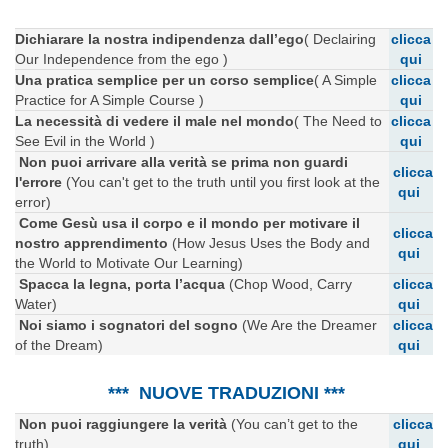
Dichiarare la nostra indipendenza dall’ego
( Declairing
clicca
Our Independence from the ego )
qui
Una pratica semplice per un corso semplice
( A Simple
clicca
Practice for A Simple Course )
qui
La necessità di vedere il male nel mondo
( The Need to
clicca
See Evil in the World )
qui
Non puoi arrivare alla verità se prima non guardi
clicca
l'errore
(You can't get to the truth until you first look at the
qui
error)
Come Gesù usa il corpo e il mondo per motivare il
clicca
nostro apprendimento
(How Jesus Uses the Body and
qui
the World to Motivate Our Learning)
Spacca la legna, porta l’acqua
(Chop Wood, Carry
clicca
Water)
qui
Noi siamo i sognatori del sogno
(We Are the Dreamer
clicca
of the Dream)
qui
*** NUOVE TRADUZIONI ***
Non puoi raggiungere la verità
(You can’t get to the
clicca
truth)
qui