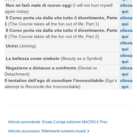
Non mi farò male di nuovo oggi
(I will not hurt myself
clicca
again today)
qui
Il Corso porta via dalla vita tutto il divertimento, Parte
clicca
1
(The Course takes all the fun out of life, Part 1)
qui
Il Corso porta via dalla vita tutto il divertimento, Parte
clicca
2
(The Course takes all the fun out of life, Part 2)
qui
clicca
Unirsi
(Joining)
qui
clicca
La bellezza come simbolo
(Beauty as a Symbol)
qui
Negazione e distacco a confronto
(Denial vs
clicca
Detachment)
qui
Il tentativo dell’ego di conciliare l’inconciliabile
(Ego’s
clicca
attempt to Reconcile the Irreconcilable)
qui
Articolo precedente: Errata Corrige edizione MACRO
Prec
Articolo successivo: Riferimenti numerici
Avanti