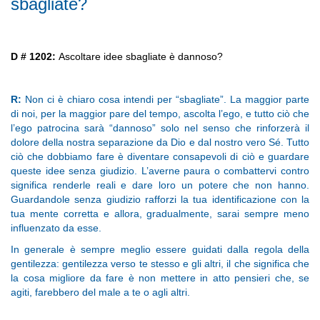
sbagliate?
D # 1202:
Ascoltare idee sbagliate è dannoso?
R:
Non ci è chiaro cosa intendi per “sbagliate”. La maggior parte
di noi, per la maggior pare del tempo, ascolta l’ego, e tutto ciò che
l’ego patrocina sarà “dannoso” solo nel senso che rinforzerà il
dolore della nostra separazione da Dio e dal nostro vero Sé. Tutto
ciò che dobbiamo fare è diventare consapevoli di ciò e guardare
queste idee senza giudizio. L’averne paura o combattervi contro
significa renderle reali e dare loro un potere che non hanno.
Guardandole senza giudizio rafforzi la tua identificazione con la
tua mente corretta e allora, gradualmente, sarai sempre meno
influenzato da esse.
In generale è sempre meglio essere guidati dalla regola della
gentilezza: gentilezza verso te stesso e gli altri, il che significa che
la cosa migliore da fare è non mettere in atto pensieri che, se
agiti, farebbero del male a te o agli altri.