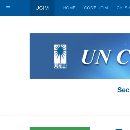
UCIM
HOME
COS'È UCIM
CHI S
Sec