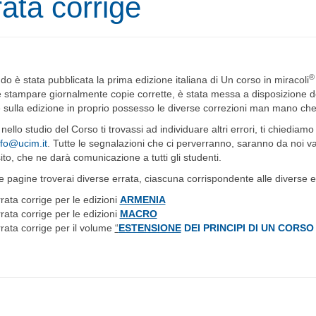
rata corrige
o è stata pubblicata la prima edizione italiana di Un corso in miracoli
e stampare giornalmente copie corrette, è stata messa a disposizione de
e sulla edizione in proprio possesso le diverse correzioni man mano che v
ello studio del Corso ti trovassi ad individuare altri errori, ti chiediamo 
nfo@ucim.it
. Tutte le segnalazioni che ci perverranno, saranno da noi val
ito, che ne darà comunicazione a tutti gli studenti.
e pagine troverai diverse errata, ciascuna corrispondente alle diverse e
rata corrige per le edizioni
ARMENIA
rata corrige per le edizioni
MACRO
rata corrige per il volume
“
ESTENSIONE
DEI PRINCIPI DI UN CORS