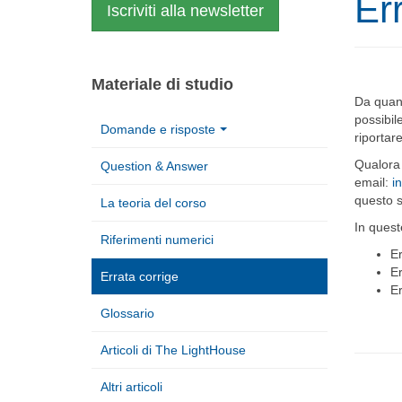
Er
Iscriviti alla newsletter
Materiale di studio
Da quand
possibil
Domande e risposte
riportar
Qualora n
Question & Answer
email:
i
questo s
La teoria del corso
In quest
Riferimenti numerici
Er
Er
Errata corrige
Er
Glossario
Articoli di The LightHouse
Altri articoli