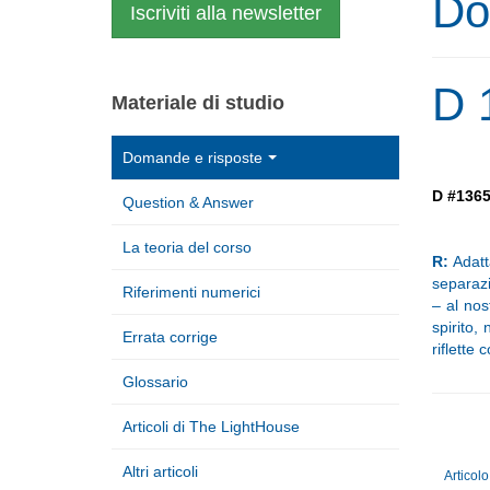
Do
Iscriviti alla newsletter
D 1
Materiale di studio
Domande e risposte
D #136
Question & Answer
La teoria del corso
R:
Adatt
separazi
Riferimenti numerici
– al nos
spirito,
Errata corrige
riflette 
Glossario
Articoli di The LightHouse
Altri articoli
Articol