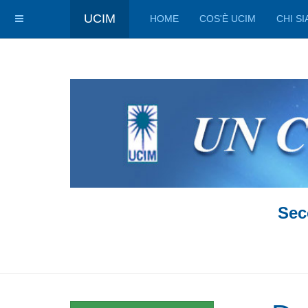
UCIM
HOME
COS'È UCIM
CHI S
Sec