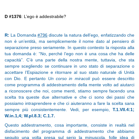
D #1376
: L’ego è addestrabile?
R:
La Domanda
#796
discute la natura dell’ego, enfatizzando che
non è un’entità, ma semplicemente il nome dato al pensiero di
separazione preso seriamente. In questo contesto la risposta alla
tua domanda è: “No, perché l’ego non è una cosa che ha delle
capacità”. C’è una parte della nostra mente, tuttavia, che sta
sempre scegliendo se continuare in uno stato di separazione o
accettare l’Espiazione e ritornare al suo stato naturale di Unità
con Dio. E pertanto
Un corso in miracoli
può essere descritto
come programma di addestramento della mente volto ad aiutarci
a riconoscere che noi, come menti, stiamo sempre facendo una
scelta tra queste due alternative e che ci sono dei passi che
possiamo intraprendere e che ci aiuteranno a fare la scelta sana
sempre più consistentemente. Vedi, per esempio,
T.1.VII.4:1;
W.in.1,4; W.pI.8.3; C.1.7.
Questo addestramento, cosa importante, consiste in realtà nel
disfacimento del programma di addestramento che abbiamo
seguito una volta presa sul serio la minuscola, folle idea di