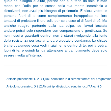
quale hai bisogno di aiuto, perché non puoi farlo da solo. E man
mano che l’odio per te stesso nella tua mente incomincia a
dissolversi, non avrai più bisogno di proiettarlo. E allora vedrai le
persone fuori di te come semplicemente intrappolate nei loro
tentativi di proiettare il loro odio per se stesse al di fuori di sé. Ma
anziché reagire partendo dalla tua colpa, se l’avrai lasciata
andare potrai solo rispondere con compassione e gentilezza. Se
non riesci a guardarti dentro, non ti starai rivolgendo alla fonte
della resistenza per lasciar andare giudizio e condanna. La chiave
è che qualunque cosa vedi inizialmente dentro di te, poi la vedrai
fuori di te, e quindi la tua attenzione al cambiamento deve solo
essere rivolta all’interno.
Articolo precedente: D 214 Quali sono tutte le differenti “forme” del programm
Articolo successivo: D 212 Alcuni tipi di giudizio sono innocui?
Avanti