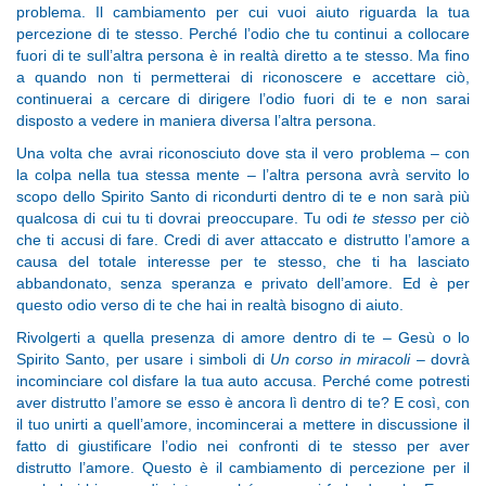
problema. Il cambiamento per cui vuoi aiuto riguarda la tua
percezione di te stesso. Perché l’odio che tu continui a collocare
fuori di te sull’altra persona è in realtà diretto a te stesso. Ma fino
a quando non ti permetterai di riconoscere e accettare ciò,
continuerai a cercare di dirigere l’odio fuori di te e non sarai
disposto a vedere in maniera diversa l’altra persona.
Una volta che avrai riconosciuto dove sta il vero problema – con
la colpa nella tua stessa mente – l’altra persona avrà servito lo
scopo dello Spirito Santo di ricondurti dentro di te e non sarà più
qualcosa di cui tu ti dovrai preoccupare. Tu odi
te stesso
per ciò
che ti accusi di fare. Credi di aver attaccato e distrutto l’amore a
causa del totale interesse per te stesso, che ti ha lasciato
abbandonato, senza speranza e privato dell’amore. Ed è per
questo odio verso di te che hai in realtà bisogno di aiuto.
Rivolgerti a quella presenza di amore dentro di te – Gesù o lo
Spirito Santo, per usare i simboli di
Un corso in miracoli
– dovrà
incominciare col disfare la tua auto accusa. Perché come potresti
aver distrutto l’amore se esso è ancora lì dentro di te? E così, con
il tuo unirti a quell’amore, incomincerai a mettere in discussione il
fatto di giustificare l’odio nei confronti di te stesso per aver
distrutto l’amore. Questo è il cambiamento di percezione per il