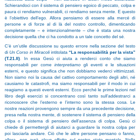
Schierandoci con il sistema di pensiero egoico di peccato, colpa e
paura ci rendiamo vulnerabili, ci rendiamo senza mente. E questo
è l’obiettivo dell’ego. Allora pensiamo di essere alla mercé di
persone e di forze al di là del nostro controllo, dimenticando
completamente – e intenzionalmente – che è stata una nostra
decisione quella che ci ha condotto a un tale concetto del sé.
C’è un’utile discussione su questo errore nella sezione del testo
di
Un Corso in Miracoli
intitolata
“La responsabilità per la vista”
(T.21.II)
. In essa Gesù ci aiuta a renderci conto che siamo
responsabili per come
interpretiamo
gli eventi e le situazioni
esterni, e questo significa che non dobbiamo vederci vittimizzati.
Non siamo noi la causa del cattivo comportamento degli altri, né
causiamo le catastrofi, ma siamo responsabili per il modo in cui
reagiamo a questi eventi esterni. Ecco perché le prime lezioni nel
libro degli esercizi si concentrano così tanto sull’addestrarci a
riconoscere che l’esterno e l’interno sono la stessa cosa. Le
nostre reazioni provengono sempre da una precedente decisione,
presa nella nostra mente, di sostenere il sistema di pensiero della
colpa o il sistema di pensiero dell’assenza di colpa. Gesù ci
chiede di permettergli di aiutarci a guardare la nostra colpa per
poi lasciarla andare. Ciò che le altre persone pensano o fanno,
allora, non avrà alcun effetto sul nostro stato mentale. Nella