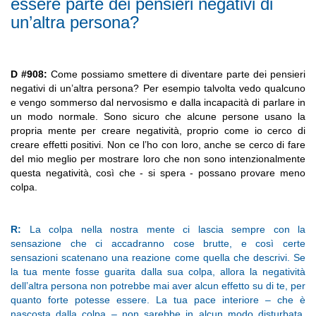
essere parte dei pensieri negativi di
un’altra persona?
D #908:
Come possiamo smettere di diventare parte dei pensieri
negativi di un’altra persona? Per esempio talvolta vedo qualcuno
e vengo sommerso dal nervosismo e dalla incapacità di parlare in
un modo normale. Sono sicuro che alcune persone usano la
propria mente per creare negatività, proprio come io cerco di
creare effetti positivi. Non ce l’ho con loro, anche se cerco di fare
del mio meglio per mostrare loro che non sono intenzionalmente
questa negatività, così che - si spera - possano provare meno
colpa.
R:
La colpa nella nostra mente ci lascia sempre con la
sensazione che ci accadranno cose brutte, e così certe
sensazioni scatenano una reazione come quella che descrivi. Se
la tua mente fosse guarita dalla sua colpa, allora la negatività
dell’altra persona non potrebbe mai aver alcun effetto su di te, per
quanto forte potesse essere. La tua pace interiore – che è
nascosta dalla colpa – non sarebbe in alcun modo disturbata.