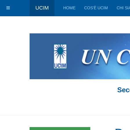
UCIM
HOME
COS'È UCIM
CHI S
Sec