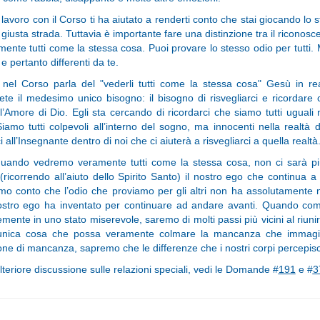
o lavoro con il Corso ti ha aiutato a renderti conto che stai giocando lo 
a giusta strada. Tuttavia è importante fare una distinzione tra il riconosc
amente tutti come la stessa cosa. Puoi provare lo stesso odio per tutti
e pertanto differenti da te.
el Corso parla del "vederli tutti come la stessa cosa" Gesù in realtà
ete il medesimo unico bisogno: il bisogno di risvegliarci e ricorda
 l’Amore di Dio. Egli sta cercando di ricordarci che siamo tutti uguali n
iamo tutti colpevoli all’interno del sogno, ma innocenti nella realtà 
i all’Insegnante dentro di noi che ci aiuterà a risvegliarci a quella realtà
quando vedremo veramente tutti come la stessa cosa, non ci sarà pi
 (ricorrendo all’aiuto dello Spirito Santo) il nostro ego che continua a
o conto che l’odio che proviamo per gli altri non ha assolutamente 
nostro ego ha inventato per continuare ad andare avanti. Quando com
mente in uno stato miserevole, saremo di molti passi più vicini al riuni
unica cosa che possa veramente colmare la mancanza che immagin
ne di mancanza, sapremo che le differenze che i nostri corpi percepisc
lteriore discussione sulle relazioni speciali, vedi le Domande #
191
e #
3