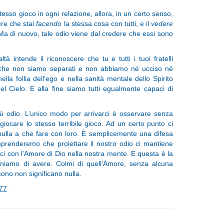
stesso gioco in ogni relazione, allora, in un certo senso,
ere che stai
facendo
la stessa cosa con tutti, e il
vedere
. Ma di nuovo, tale odio viene dal credere che essi sono
 intende il riconoscere che tu e tutti i tuoi fratelli
re che non siamo separati e non abbiamo né ucciso né
ella follia dell’ego e nella sanità mentale dello Spirito
del Cielo. E alla fine siamo tutti egualmente capaci di
.
ù odio. L’unico modo per arrivarci è osservare senza
 giocare lo stesso terribile gioco. Ad un certo punto ci
nulla a che fare con loro. È semplicemente una difesa
prenderemo che proiettare il nostro odio ci mantiene
rci con l’Amore di Dio nella nostra mente. E questa è la
iamo di avere. Colmi di quell’Amore, senza alcuna
ono non significano nulla.
77
.