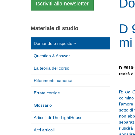
Do
Iscriviti alla newsletter
D 
Materiale di studio
mi 
Domande e risposte
Question & Answer
D #910
La teoria del corso
realtà d
Riferimenti numerici
R:
Un C
Errata corrige
colmino
l’amore 
Glossario
sotto di
non abbi
Articoli di The LightHouse
separazi
riuscirà
Altri articoli
apparire