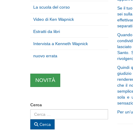
La scuola del corso
Se il tu
sei sull
Video di Ken Wapnick
effettiv
separati 
Estratti da libri
Quando n
condivid
Intervista a Kenneth Wapnick
lasciato
Santo. S
nuovo errata
rivolgerc
Quindi 
giudizio
renderem
NOVITÀ
che il 
semplice
sola e 
sensazio
Cerca
Per un’u
Cerca