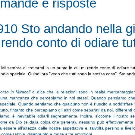
mande e risposte
910 Sto andando nella gi
rendo conto di odiare tut
:
Mi sembra di trovarmi in un punto in cui mi rendo conto di odiare tut
i odio speciale. Quindi ora "vedo che tutti sono la stessa cosa". Sto an
orso in Miracoli
ci dice che le relazioni sono in realtà mercanteggiam
 una mancanza che percepiamo in noi stessi. Quando pensiamo che qu
speciale. Quando sentiamo che qualcuno non è riuscito a soddisfare i 
 tutto, fintanto che percepiamo gli altri come separati da noi, differe
amo, è inevitabile odiarli segretamente. Inoltre, siccome il nostro 
one da Dio (e dalla colpa che genera), nessuno può effettivamente so
 a essere all’altezza delle nostre aspettative e, talvolta persino a live
 come rabbia, disappunto e molte altre emozioni.